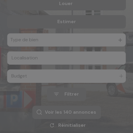
Louer
De l'ancien
e-mail
De l'immo pro
notre
Estimer
à l'année
agence
Type de bien
nos
honoraires
contact
Budget
Filtrer
Voir les
140
annonces
Réinitialiser