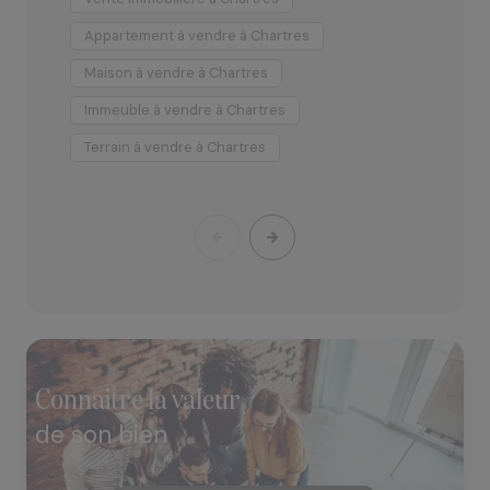
juste, et nous vous proposons un mandat de vente
sans exclusivité ainsi que des frais réduits, afin que vos
Appartement à vendre à Chartres
A
projets se réalisent dans les meilleures conditions.
Maison à vendre à Chartres
M
Immeuble à vendre à Chartres
T
Terrain à vendre à Chartres
connaitre la valeur
de son bien