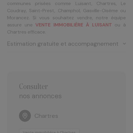
communes prisées comme Luisant, Chartres, Le
Coudray, Saint-Prest, Champhol, Gasville-Oisème ou
Morancez. Si vous souhaitez vendre, notre équipe
assure une
VENTE IMMOBILIÈRE À LUISANT
ou à
Chartres efficace.
Estimation gratuite et accompagnement
Votre bien mérite une estimation fiable, adaptée au
marché local. Nous vous offrons une ESTIMATION
GRATUITE SUR L'AGGLOMÉRATION CHARTRAINE, que
consulter
ce soit pour un appartement, un pavillon, un duplex,
nos annonces
une longère, une maison bourgeoise, un local, des
dépendances ou un terrain à bâtir.
Chartres
Grâce à notre parfaite connaissance du marché
immobilier local, nous garantissons une évaluation
Vente immobilière à Chartres
V