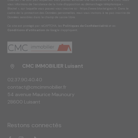
Libertés » ne sont pas respectés, vous pouvez adresser une réclamation à la CNIL. Nous
vous informons de l’existence de la liste d'opposition au démarchage téléphonique «
Bloctel », sur laquelle vous pouvez vous inscrire ici :
https://www.bloctel.gouv.fr
. Dans le
cadre de la protection des Données personnelles, nous vous invitons à ne pas inscrire de
Données sensibles dans le champ de saisie libre.
Ce site est protégé par reCAPTCHA, les
Politiques de Confidentialité
et es
Conditions d'utilisation
de Google s'appliquent.
CMC IMMOBILIER Luisant
02.37.90.40.40
contact@cmcimmobilier.fr
54 avenue Maurice Maunoury
28600 Luisant
Restons connectés