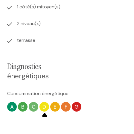
1 côté(s) mitoyen(s)
2 niveau(x)
terrasse
diagnostics
énergétiques
Consommation énergétique
A
B
C
D
E
F
G