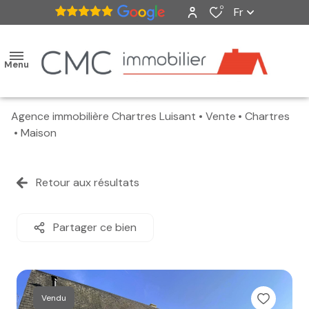
0
Fr
Menu
Agence immobilière Chartres Luisant
Vente
Chartres
accueil
Maison
ventes
Retour aux résultats
nos
biens
Partager ce bien
vendus
estimation
Vendu
alerte