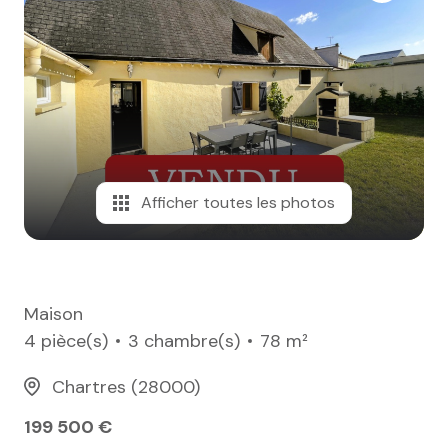
e-mail
notre
agence
nos
honoraires
Afficher toutes les photos
contact
Maison
4 pièce(s)
3 chambre(s)
78 m²
Chartres (28000)
199 500 €