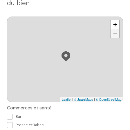
du bien
+
−
Leaflet
|
©
Maps
|
© OpenStreetMap
Jawg
Commerces et santé
Bar
Presse et Tabac