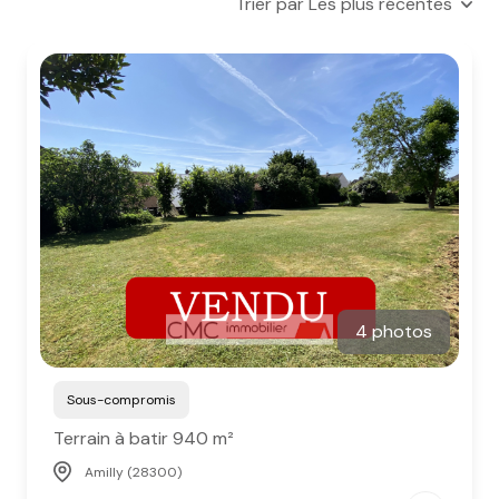
Trier par Les plus récentes
e-mail
notre
agence
nos
honoraires
contact
4 photos
Sous-compromis
Terrain à batir 940 m²
Amilly (28300)