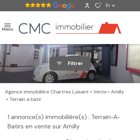
0
Fr
Menu
accueil
Filtrer
ventes
nos
Agence immobilière Chartres Luisant
Vente
Amilly
biens
Terrain a batir
vendus
1
annonce(s) immobilière(s) : Terrain-A-
estimation
Batirs en vente sur Amilly
alerte