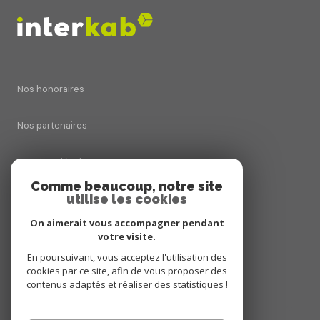
Nos honoraires
Nos partenaires
Mentions légales
Comme beaucoup, notre site
utilise les cookies
Admin
On aimerait vous accompagner pendant
Politique RGPD
votre visite.
En poursuivant, vous acceptez l'utilisation des
cookies par ce site, afin de vous proposer des
Cookies
contenus adaptés et réaliser des statistiques !
© 2026 | Tous droits réservés