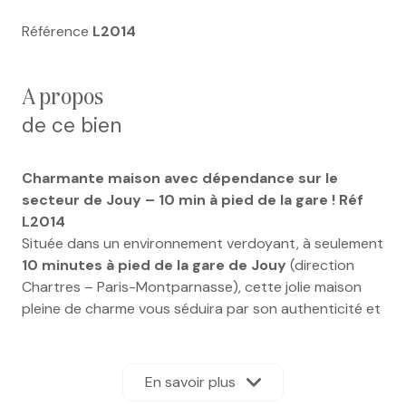
Référence
L2014
a propos
de ce bien
Charmante maison avec dépendance sur le
secteur de Jouy – 10 min à pied de la gare ! Réf
L2014
Située dans un environnement verdoyant, à seulement
10 minutes à pied de la gare de Jouy
(direction
Chartres – Paris-Montparnasse), cette jolie maison
pleine de charme vous séduira par son authenticité et
son potentiel. Elle se compose au rez-de-chaussée
d’une
cuisine aménagée
, d’un
séjour-salle à
manger lumineux
, idéal pour les moments de
En savoir plus
convivialité en famille, ainsi que d’un
toilette séparé
.