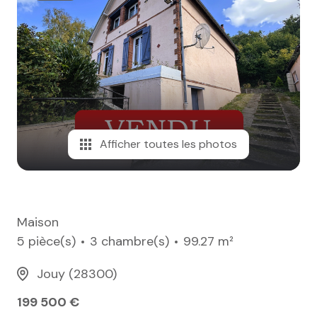
e-mail
notre
agence
nos
honoraires
Afficher toutes les photos
contact
Maison
5 pièce(s)
3 chambre(s)
99.27 m²
Jouy (28300)
199 500 €