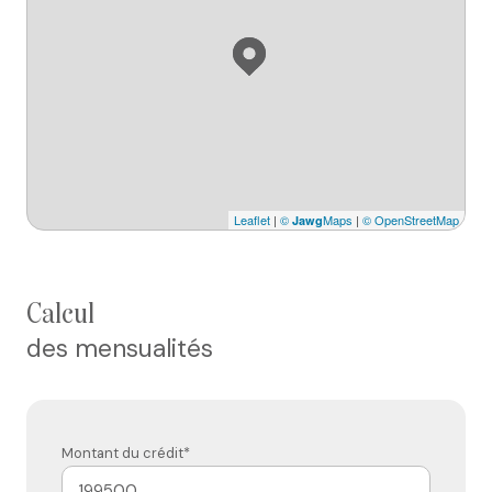
Leaflet
|
©
Maps
|
© OpenStreetMap
Jawg
calcul
des mensualités
Montant du crédit*