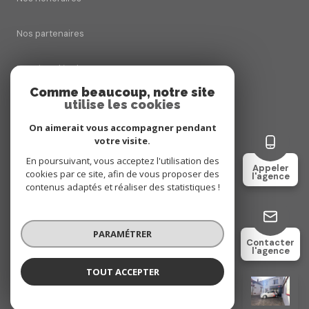
Nos partenaires
Mentions légales
Comme beaucoup, notre site
utilise les cookies
Admin
On aimerait vous accompagner pendant
Politique RGPD
votre visite.
En poursuivant, vous acceptez l'utilisation des
Appeler
cookies par ce site, afin de vous proposer des
Cookies
l'agence
contenus adaptés et réaliser des statistiques !
© 2026 | Tous droits réservés
PARAMÉTRER
Contacter
l'agence
Réalisé par
TOUT ACCEPTER
CMC IMMOBILIER Luisant
Agence