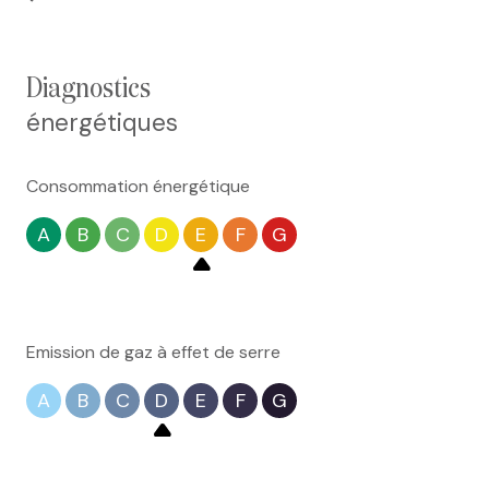
diagnostics
énergétiques
Consommation énergétique
A
B
C
D
E
F
G
Emission de gaz à effet de serre
A
B
C
D
E
F
G