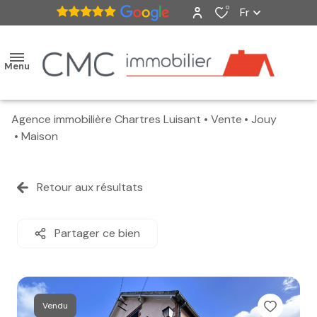
0
Fr
Menu
Agence immobilière Chartres Luisant
Vente
Jouy
accueil
Maison
ventes
Retour aux résultats
nos
biens
Partager ce bien
vendus
estimation
Vendu
alerte