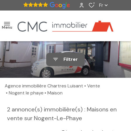
0
Fr
Menu
accueil
Filtrer
ventes
nos
Agence immobilière Chartres Luisant
Vente
biens
Nogent le phaye
Maison
vendus
2
annonce(s) immobilière(s) : Maisons en
estimation
vente sur Nogent-Le-Phaye
alerte