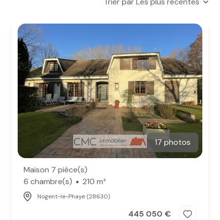
Trier par Les plus récentes
e-mail
notre
agence
nos
honoraires
contact
17 photos
Maison 7 pièce(s)
6 chambre(s)
210 m²
Nogent-le-Phaye (28630)
445 050 €