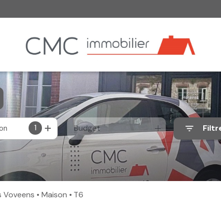
1
Budget
Filtr
ion
es Voveens
Maison
T6