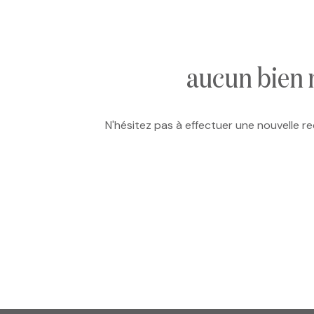
e-mail
notre
agence
aucun bien 
nos
N'hésitez pas à effectuer une nouvelle re
honoraires
contact