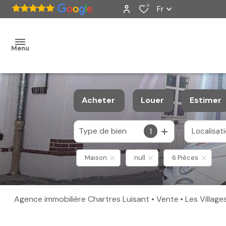
0
Fr
Menu
accueil
Acheter
Louer
Estimer
ventes
Type de bien
1
Localisat
De l'ancien
à l'année
nos
De l'immo pro
Maison
null
6 Pièces
biens
vendus
Agence immobilière Chartres Luisant
Vente
Les Villag
estimation
alerte