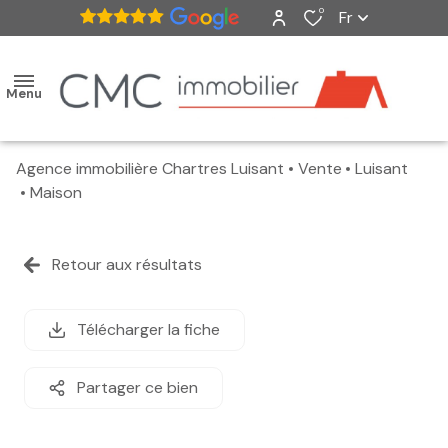
0
Fr
Menu
Agence immobilière Chartres Luisant
Vente
Luisant
accueil
Maison
ventes
Retour aux résultats
nos
biens
Télécharger la fiche
vendus
Partager ce bien
estimation
alerte