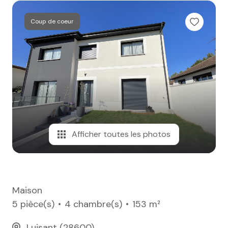
e-mail
Coup de coeur
notre
agence
nos
honoraires
contact
Afficher toutes les photos
Maison
5 pièce(s)
4 chambre(s)
153 m²
Luisant (28600)