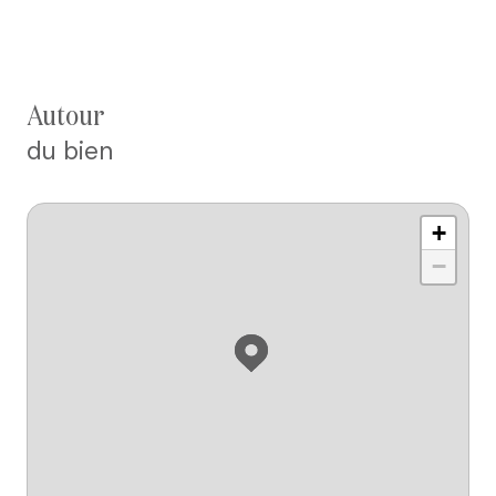
autour
du bien
+
−