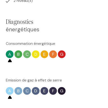
2 niveau(x)
diagnostics
énergétiques
Consommation énergétique
A
B
C
D
E
F
G
Emission de gaz à effet de serre
A
B
C
D
E
F
G