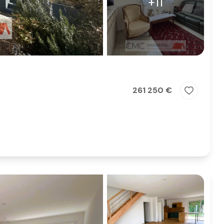
+11
261 250 €