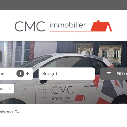
1
Budget
Filtr
ion
èces
Maison
T4