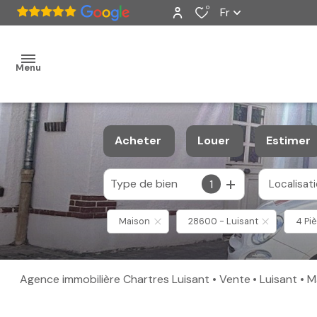
0
Fr
Menu
accueil
Acheter
Louer
Estimer
ventes
Type de bien
1
Localisat
De l'ancien
à l'année
nos
De l'immo pro
Maison
28600 - Luisant
4 Pi
biens
vendus
Agence immobilière Chartres Luisant
Vente
Luisant
estimation
alerte