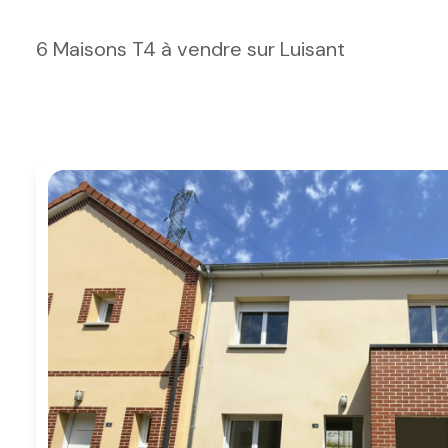
e-mail
6
Maisons T4 à vendre sur Luisant
notre
agence
nos
honoraires
contact