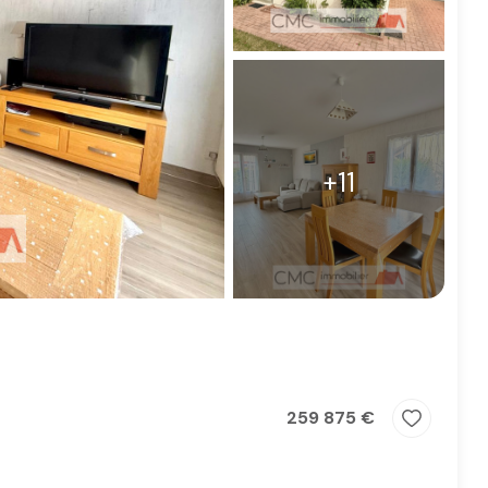
+11
259 875 €