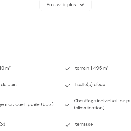
n WC indépendant.
Dépendances
Idéales pour vos activités pro
En savoir plus
ffrant calme, intimité et de nombreuses possibilités d’aménag
herche d’un cocon familial avec espaces indépendants, cette p
posé sont disponibles sur le site
Géorisques
48 m²
terrain 1 495 m²
) de bain
1 salle(s) d'eau
Chauffage individuel : air p
e individuel : poêle (bois)
(climatisation)
(x)
terrasse