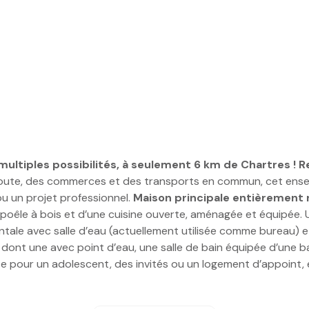
ultiples possibilités, à seulement 6 km de Chartres ! R
route, des commerces et des transports en commun, cet ensem
ou un projet professionnel.
Maison principale entièrement 
 poêle à bois et d’une cuisine ouverte, aménagée et équipée. 
ntale avec salle d’eau (actuellement utilisée comme bureau) e
 dont une avec point d’eau, une salle de bain équipée d’une 
te pour un adolescent, des invités ou un logement d’appoint,
i qu’une salle d’eau avec WC.
Troisième bâtisse polyvalent
 : atelier, garage traversant, et un espace lumineux avec che