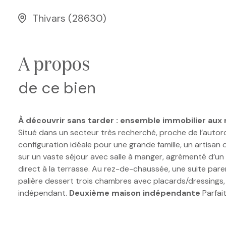
Thivars (28630)
a propos
de ce bien
À découvrir sans tarder : ensemble immobilier aux m
Situé dans un secteur très recherché, proche de l’auto
configuration idéale pour une grande famille, un artisan 
sur un vaste séjour avec salle à manger, agrémenté d’un
direct à la terrasse. Au rez-de-chaussée, une suite pare
palière dessert trois chambres avec placards/dressings,
indépendant.
Deuxième maison indépendante
Parfai
pièce de vie avec mezzanine aménagée en coin nuit, ains
peut être réhabilitée en habitation. Au rez-de-chaussée