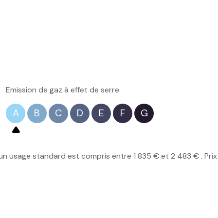
Emission de gaz à effet de serre
A
B
C
D
E
F
G
n usage standard est compris entre 1 835 € et 2 483 € . Prix