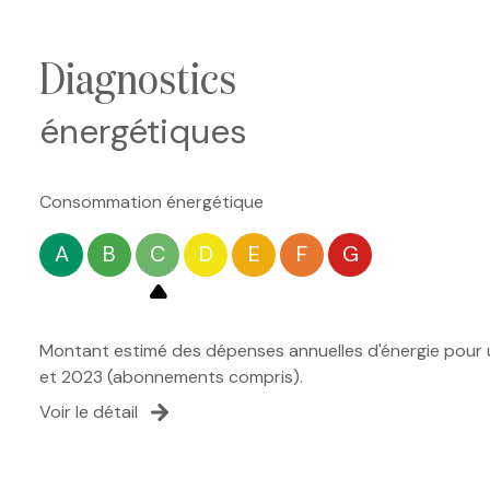
diagnostics
énergétiques
Consommation énergétique
A
B
C
D
E
F
G
Montant estimé des dépenses annuelles d'énergie pour u
et 2023 (abonnements compris).
Voir le détail