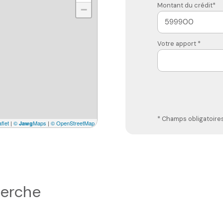
Montant du crédit*
−
Votre apport *
* Champs obligatoire
flet
|
©
Maps
|
© OpenStreetMap
Jawg
herche