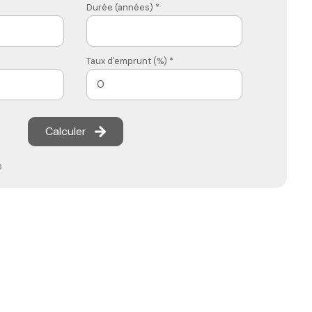
Durée (années) *
Taux d'emprunt (%) *
Calculer
s