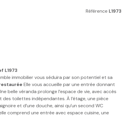
Référence
L1973
ef L1973
ble immobilier vous séduira par son potentiel et sa
restaurée
Elle vous accueille par une entrée donnant
Une belle véranda prolonge l’espace de vie, avec accès
t des toilettes indépendantes. À l’étage, une pièce
baignoire et d’une douche, ainsi qu’un second WC
 elle comprend une entrée avec espace cuisine, une
e
Actuellement exploitée en bureaux et ateliers, elle
minée ouverte et grande baie vitrée donnant sur la