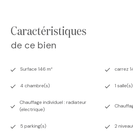
terrasse. À l’étage : trois pièces supplémentaires et u
tout sur un terrain clos et arboré d’environ 1400 m², o
visite !
Que vous soyez artisan, investisseur ou à la rec
caractéristiques
Les informations sur les risques auxquels ce bien est ex
de ce bien
Surface 146 m²
carrez 1
4 chambre(s)
1 salle(s
Chauffage individuel : radiateur
Chauffag
(electrique)
5 parking(s)
2 niveau