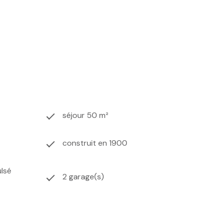
fessionnelles, le stockage ou le bricolage.
Extérieur
Le
ement.
Un bien rare, à fort potentiel, qui mérite votre
ropriété est faite pour vous.
séjour 50 m²
construit en 1900
ulsé
2 garage(s)