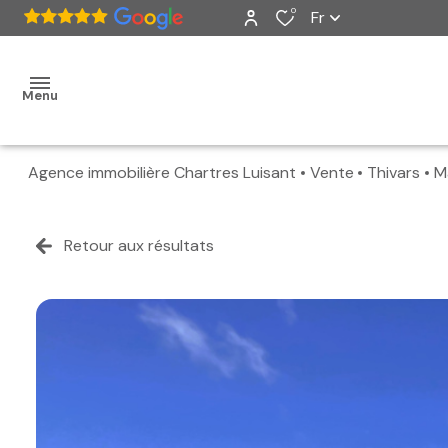
0
Fr
Menu
Agence immobilière Chartres Luisant
Vente
Thivars
M
accueil
ventes
Retour aux résultats
nos
biens
vendus
estimation
alerte